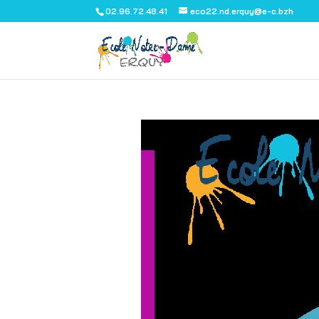
02.96.72.48.41
eco22.nd.erquy@e-c.bzh