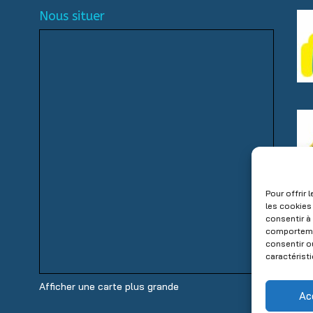
Nous situer
Pour offrir
les cookies
consentir à
comportemen
consentir o
caractérist
Afficher une carte plus grande
Ac