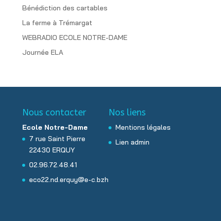
Bénédiction des cartables
La ferme à Trémargat
WEBRADIO ECOLE NOTRE-DAME
Journée ELA
Nous contacter
Nos liens
Ecole Notre-Dame
Mentions légales
7 rue Saint Pierre
Lien admin
22430 ERQUY
02.96.72.48.41
eco22.nd.erquy@e-c.bzh