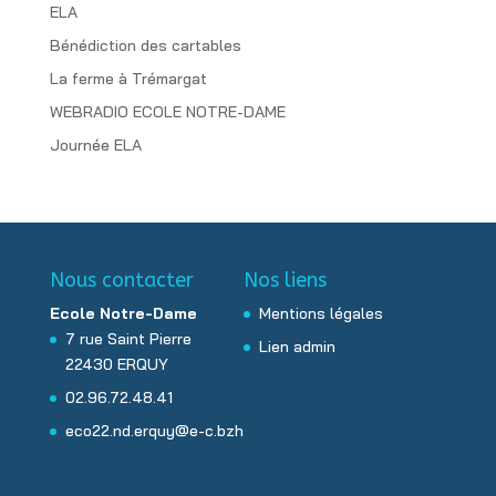
ELA
Bénédiction des cartables
La ferme à Trémargat
WEBRADIO ECOLE NOTRE-DAME
Journée ELA
Nous contacter
Nos liens
Ecole Notre-Dame
Mentions légales
7 rue Saint Pierre
Lien admin
22430 ERQUY
02.96.72.48.41
eco22.nd.erquy@e-c.bzh