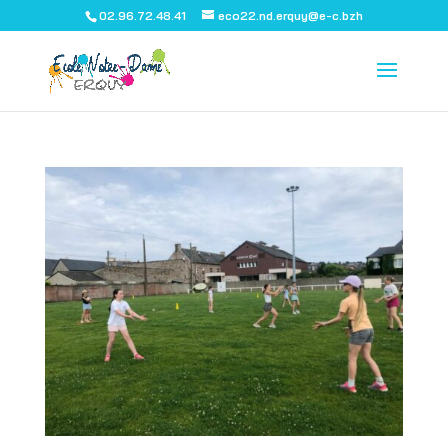
02.96.72.48.41
eco22.nd.erquy@e-c.bzh